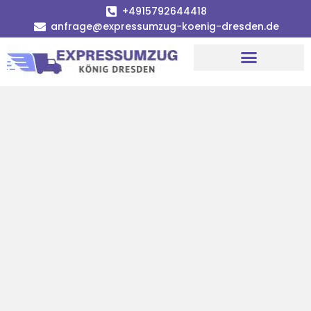
+4915792644418
anfrage@expressumzug-koenig-dresden.de
Umzugsunternehmen Dresden
Umzugsservice Dresden