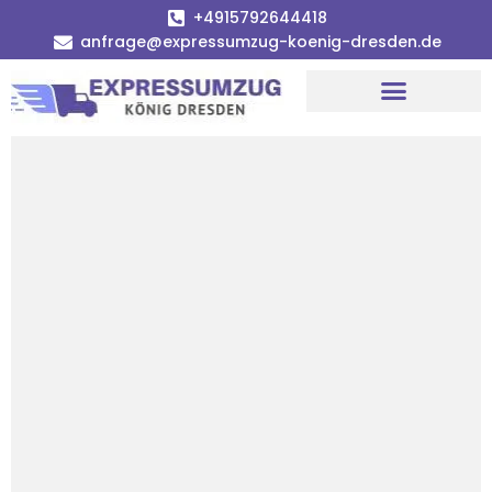
+4915792644418
anfrage@expressumzug-koenig-dresden.de
Umzugsunternehmen Dresden
Umzugsservice Dresden