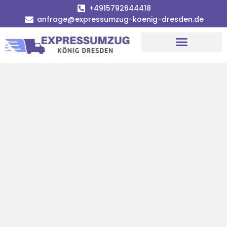
+4915792644418
anfrage@expressumzug-koenig-dresden.de
Umzugsunternehmen Dresden
Umzugsservice Dresden