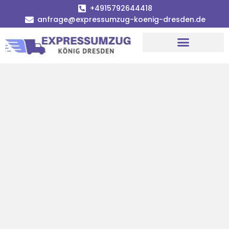
+4915792644418
anfrage@expressumzug-koenig-dresden.de
Umzugsunternehmen Dresden
Umzugsservice Dresden