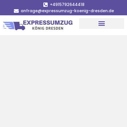
+4915792644418
anfrage@expressumzug-koenig-dresden.de
Umzugsunternehmen Dresden
Umzugsservice Dresden