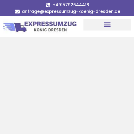
+4915792644418
anfrage@expressumzug-koenig-dresden.de
Umzugsunternehmen Dresden
Umzugsservice Dresden