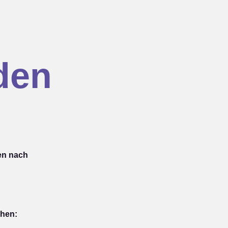
den
en nach
ehen: