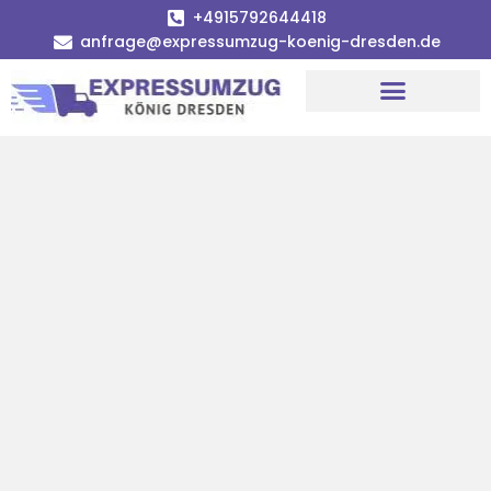
+4915792644418
anfrage@expressumzug-koenig-dresden.de
Umzugsunternehmen Dresden
Umzugsservice Dresden