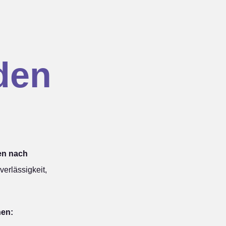
den
en nach
erlässigkeit,
hen: