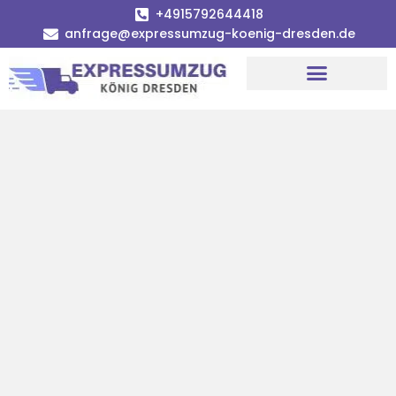
+4915792644418
anfrage@expressumzug-koenig-dresden.de
Umzugsunternehmen Dresden
Umzugsservice Dresden