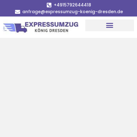
+4915792644418
anfrage@expressumzug-koenig-dresden.de
Umzugsunternehmen Dresden
Umzugsservice Dresden