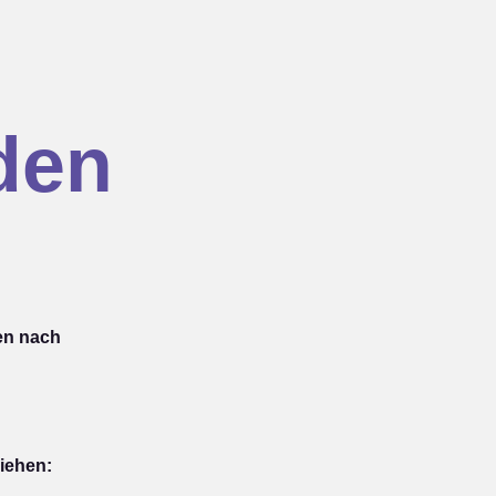
den
en nach
iehen: