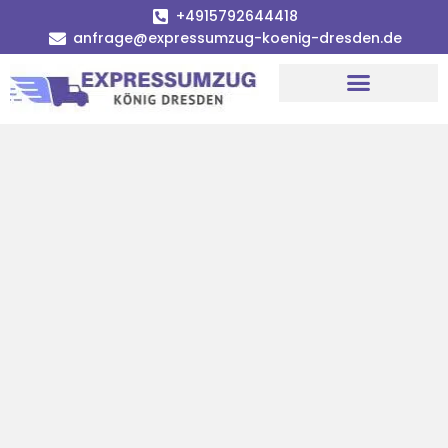
+4915792644418
anfrage@expressumzug-koenig-dresden.de
Umzugsunternehmen Dresden
Umzugsservice Dresden