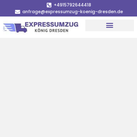
+4915792644418
anfrage@expressumzug-koenig-dresden.de
Umzugsunternehmen Dresden
Umzugsservice Dresden