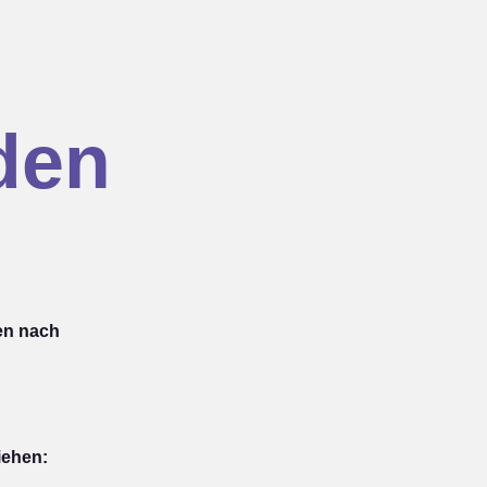
den
en nach
iehen: