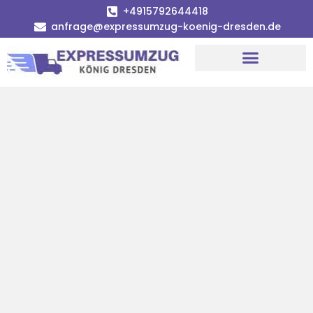
+4915792644418
anfrage@expressumzug-koenig-dresden.de
Umzugsunternehmen Dresden
Umzugsservice Dresden