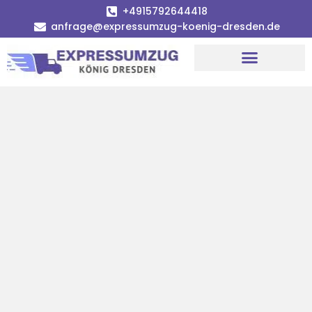
+4915792644418
anfrage@expressumzug-koenig-dresden.de
Umzugsunternehmen Dresden
Umzugsservice Dresden