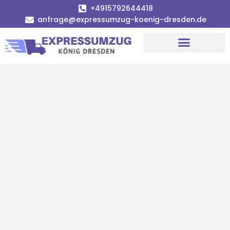
+4915792644418
anfrage@expressumzug-koenig-dresden.de
Umzugsunternehmen Dresden
Umzugsservice Dresden