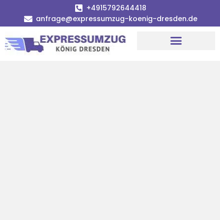
+4915792644418
anfrage@expressumzug-koenig-dresden.de
Umzugsunternehmen Dresden
Umzugsservice Dresden