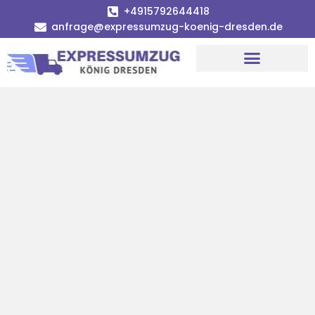
+4915792644418
anfrage@expressumzug-koenig-dresden.de
Umzugsunternehmen Dresden
Umzugsservice Dresden