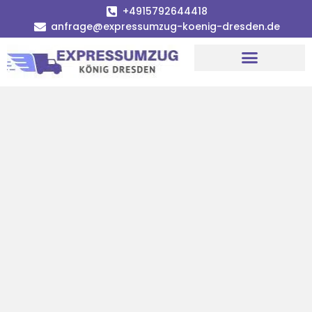
+4915792644418
anfrage@expressumzug-koenig-dresden.de
Umzugsunternehmen Dresden
Umzugsservice Dresden