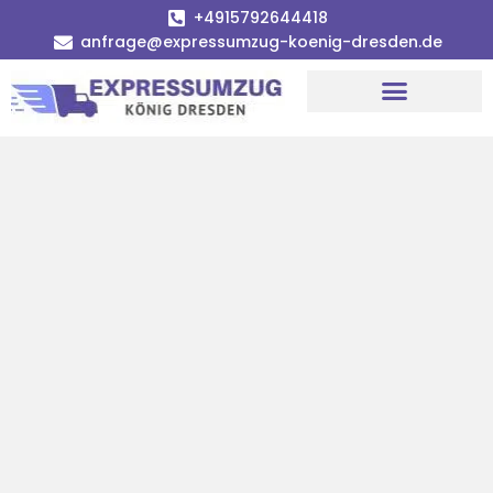
+4915792644418
anfrage@expressumzug-koenig-dresden.de
Umzugsunternehmen Dresden
Umzugsservice Dresden