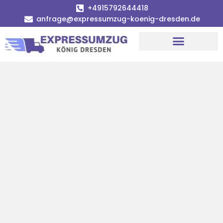
+4915792644418
anfrage@expressumzug-koenig-dresden.de
Umzugsunternehmen Dresden
Umzugsservice Dresden