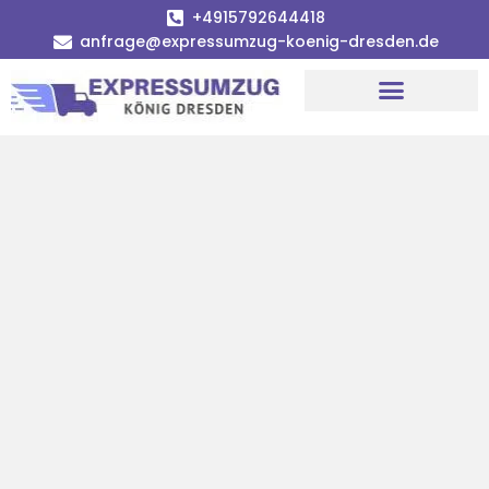
+4915792644418
anfrage@expressumzug-koenig-dresden.de
Umzugsunternehmen Dresden
Umzugsservice Dresden