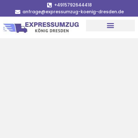
+4915792644418
anfrage@expressumzug-koenig-dresden.de
Umzugsunternehmen Dresden
Umzugsservice Dresden