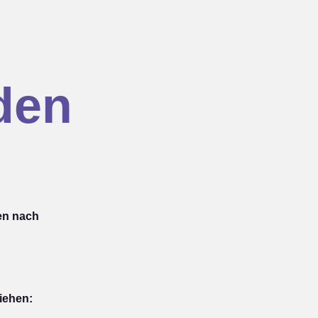
den
en nach
iehen: