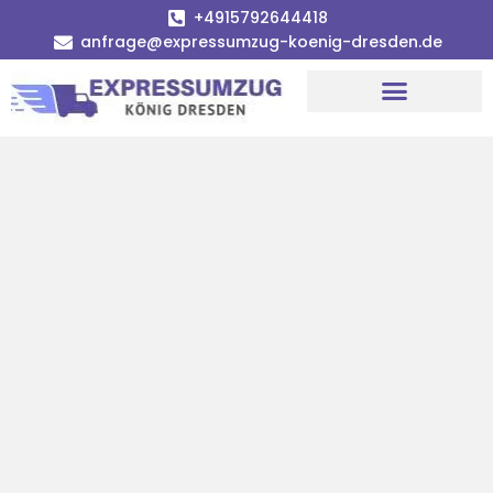
+4915792644418
anfrage@expressumzug-koenig-dresden.de
Umzugsunternehmen Dresden
Umzugsservice Dresden