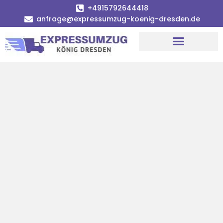
+4915792644418
anfrage@expressumzug-koenig-dresden.de
Umzugsunternehmen Dresden
Umzugsservice Dresden