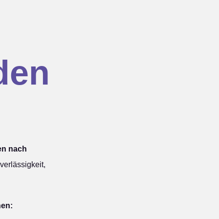
den
en nach
erlässigkeit,
hen: