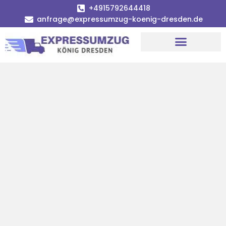
+4915792644418
anfrage@expressumzug-koenig-dresden.de
Umzugsunternehmen Dresden
Umzugsservice Dresden