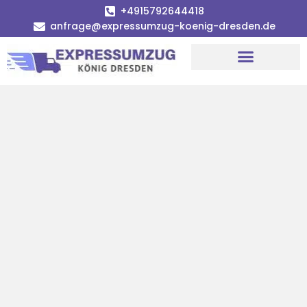
+4915792644418
anfrage@expressumzug-koenig-dresden.de
Umzugsunternehmen Dresden
Umzugsservice Dresden