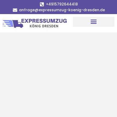
+4915792644418
anfrage@expressumzug-koenig-dresden.de
Umzugsunternehmen Dresden
Umzugsservice Dresden