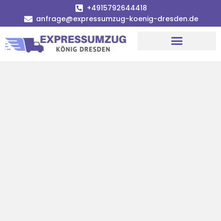
+4915792644418
anfrage@expressumzug-koenig-dresden.de
Umzugsunternehmen Dresden
Umzugsservice Dresden