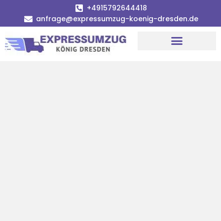
+4915792644418
anfrage@expressumzug-koenig-dresden.de
Umzugsunternehmen Dresden
Umzugsservice Dresden