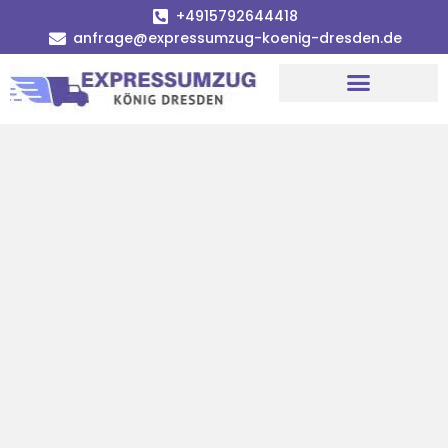
+4915792644418
anfrage@expressumzug-koenig-dresden.de
Umzugsunternehmen Dresden
Umzugsservice Dresden