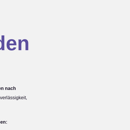
den
en nach
erlässigkeit,
hen: