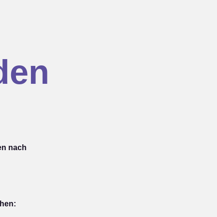
den
en nach
ehen: