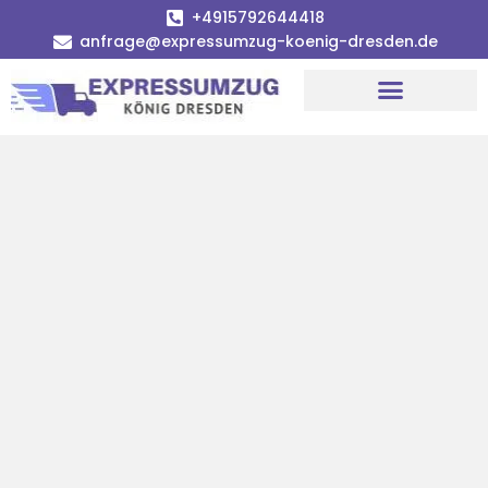
+4915792644418
anfrage@expressumzug-koenig-dresden.de
Umzugsunternehmen Dresden
Umzugsservice Dresden