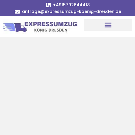
+4915792644418
anfrage@expressumzug-koenig-dresden.de
Umzugsunternehmen Dresden
Umzugsservice Dresden