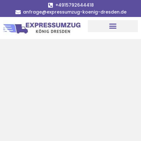
+4915792644418
anfrage@expressumzug-koenig-dresden.de
Umzugsunternehmen Dresden
Umzugsservice Dresden